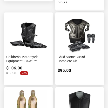
5.0(2)
Children's Motorcycle
Child Stone Guard -
Equipment -SAWE™
Complete Kit
$106.00
$95.00
$195.00
-46%