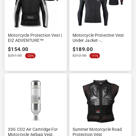
Motorcycle Protection Vest |
Motorcycle Protective Vest
EIZ ADVENTURE™
Under Jacket -
BreezeShield™
$154.00
$189.00
$201.00
$212.00
-23%
-11%
33G CO2 Air Cartridge For
Summer Motorcycle Road
Motorcycle Airbag Vest.
Protection Vest