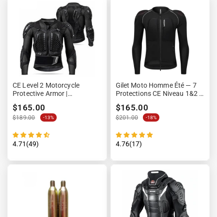
CE Level 2 Motorcycle
Gilet Moto Homme Été — 7
Protective Armor |
Protections CE Niveau 1&2 |
AxonProtect™
NEMESIS™
$165.00
$165.00
$189.00
$201.00
-13%
-18%
4.71(49)
4.76(17)