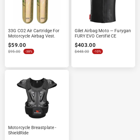
33G CO2 Air Cartridge For
Gilet Airbag Moto — Furygan
Motorcycle Airbag Vest.
FURY EVO Certifié CE
$59.00
$403.00
$95.00
$448.00
-38%
-10%
Motorcycle Breastplate -
ShieldRide