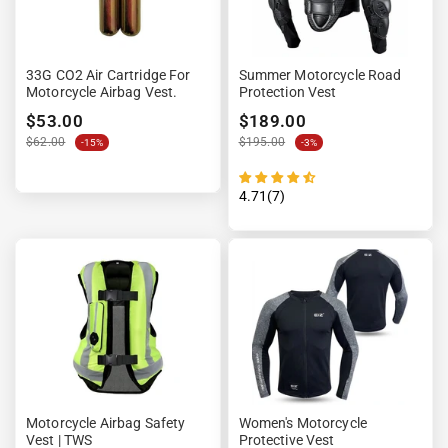
33G CO2 Air Cartridge For
Summer Motorcycle Road
Motorcycle Airbag Vest.
Protection Vest
$53.00
$189.00
$62.00
$195.00
-15%
-3%
4.71(7)
Motorcycle Airbag Safety
Women's Motorcycle
Vest | TWS
Protective Vest