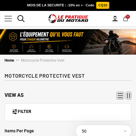
SKIP TO CONTENT
MOIS DE LA SECURITE : -10% en + · Code
CQ10
0
0
items
Home
Motorcycle Protective Vest
MOTORCYCLE PROTECTIVE VEST
VIEW AS
FILTER
Items Per Page
50