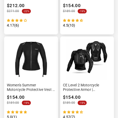
$212.00
$154.00
$271.00
$189.00
-22%
-19%
4.17(6)
4.5(10)
Women's Summer
CE Level 2 Motorcycle
Motorcycle Protective Vest -
Protective Armor |
EvoShield™ - SALE
AxonProtect™
$154.00
$154.00
$189.00
$189.00
-19%
-19%
5.0(1)
4.57(7)