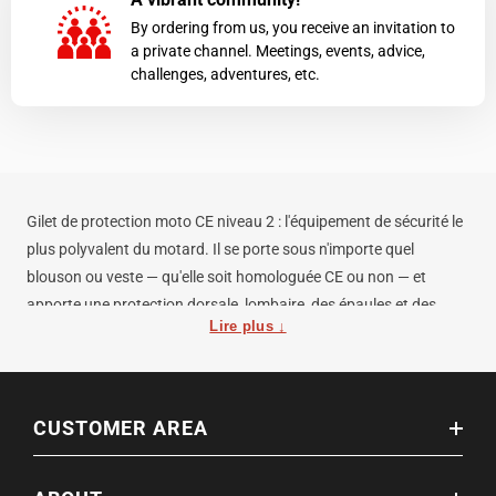
By ordering from us, you receive an invitation to
a private channel. Meetings, events, advice,
challenges, adventures, etc.
Gilet de protection moto CE niveau 2 : l'équipement de sécurité le
plus polyvalent du motard. Il se porte sous n'importe quel
blouson ou veste — qu'elle soit homologuée CE ou non — et
apporte une protection dorsale, lombaire, des épaules et des
Lire plus ↓
coudes en une seule pièce légère. Idéal pour rouler sous une
simple veste textile en été, sous une veste de ville ou lors de
sorties décontractées.
CUSTOMER AREA
Un gilet de protection moto CE niveau 2 correctement ajusté ne
remonte pas en cas de chute — c'est le point de contrôle essentiel