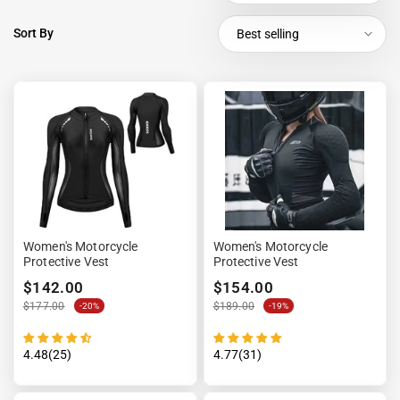
Sort By
Best selling
Women's Motorcycle
Women's Motorcycle
Protective Vest
Protective Vest
$142.00
$154.00
$177.00
$189.00
-20%
-19%
4.48(25)
4.77(31)