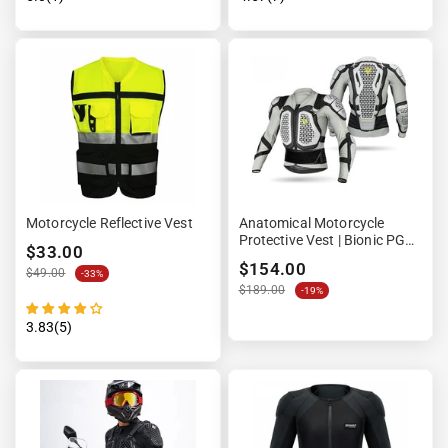
Motorcycle Reflective Vest
Anatomical Motorcycle
Protective Vest | Bionic PG1
$33.00
White
$154.00
$49.00
-33%
$189.00
-19%
3.83(5)