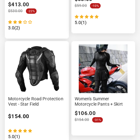
$413.00
$59.00
-10%
$530.00
-22%
5.0(1)
3.0(2)
Motorcycle Road Protection
Women's Summer
Vest - Star Field
Motorcycle Pants + Skirt
$106.00
$154.00
$154.00
-31%
5.0(1)