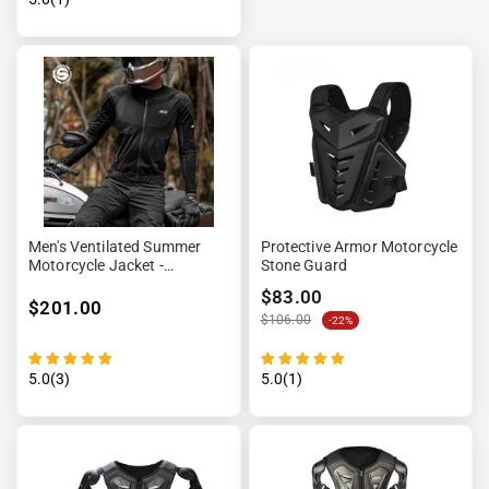
Men's Ventilated Summer
Protective Armor Motorcycle
Motorcycle Jacket -
Stone Guard
Ventura™
$83.00
$201.00
$106.00
-22%
5.0(3)
5.0(1)