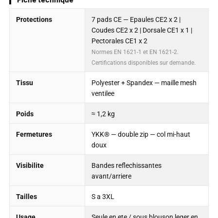
Protections
7 pads CE — Epaules CE2 x 2 |
Coudes CE2 x 2 | Dorsale CE1 x 1 |
Pectorales CE1 x 2
Normes EN 1621-1 et EN 1621-2.
Certifications disponibles sur demande.
Tissu
Polyester + Spandex — maille mesh
ventilee
Poids
≈ 1,2 kg
Fermetures
YKK® — double zip — col mi-haut
doux
Visibilite
Bandes reflechissantes
avant/arriere
Tailles
S a 3XL
Usage
Seule en ete / sous blouson leger en