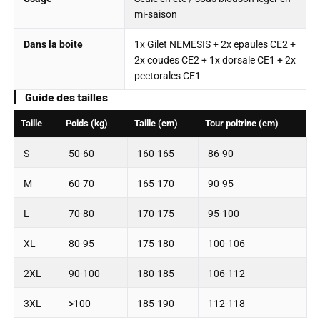
“
mi-saison
Dans la boite
1x Gilet NEMESIS + 2x epaules CE2 +
2x coudes CE2 + 1x dorsale CE1 + 2x
pectorales CE1
Guide des tailles
Taille
Poids (kg)
Taille (cm)
Tour poitrine (cm)
S
50-60
160-165
86-90
M
60-70
165-170
90-95
L
70-80
170-175
95-100
XL
80-95
175-180
100-106
2XL
90-100
180-185
106-112
3XL
>100
185-190
112-118