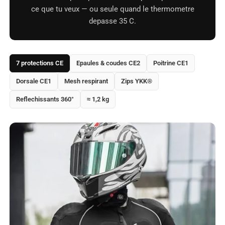
ce que tu veux — ou seule quand le thermometre
depasse 35 C.
7 protections CE
Epaules & coudes CE2
Poitrine CE1
Dorsale CE1
Mesh respirant
Zips YKK®
Reflechissants 360°
≈ 1,2 kg