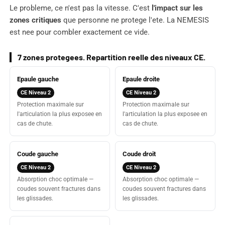
Le probleme, ce n'est pas la vitesse. C'est
l'impact sur les
zones critiques
que personne ne protege l'ete. La NEMESIS
est nee pour combler exactement ce vide.
7 zones protegees. Repartition reelle des niveaux CE.
Epaule gauche
Epaule droite
CE Niveau 2
CE Niveau 2
Protection maximale sur
Protection maximale sur
l'articulation la plus exposee en
l'articulation la plus exposee en
cas de chute.
cas de chute.
Coude gauche
Coude droit
CE Niveau 2
CE Niveau 2
Absorption choc optimale —
Absorption choc optimale —
coudes souvent fractures dans
coudes souvent fractures dans
les glissades.
les glissades.