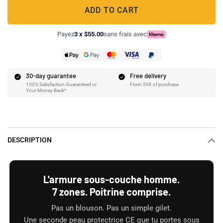
ADD TO CART
Payez
3 x $55.00
sans frais avec
30-day guarantee
Free delivery
100% Satisfaction Guaranteed or
From 50€ of purchase
Your Money Back*
DESCRIPTION
L'armure sous-couche homme.
7 zones. Poitrine comprise.
Pas un blouson. Pas un simple gilet.
Une seconde peau protectrice CE que tu portes sous