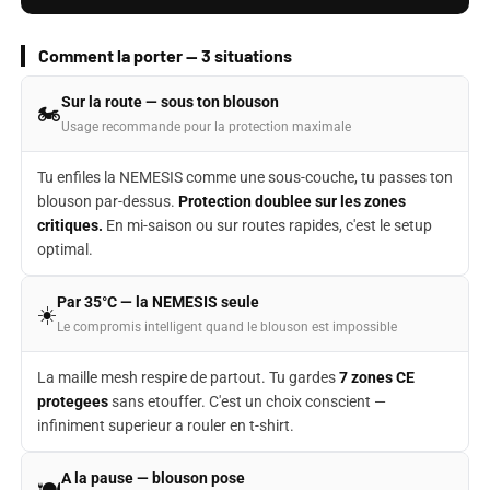
Comment la porter — 3 situations
Sur la route — sous ton blouson
🏍️
Usage recommande pour la protection maximale
Tu enfiles la NEMESIS comme une sous-couche, tu passes ton
blouson par-dessus.
Protection doublee sur les zones
critiques.
En mi-saison ou sur routes rapides, c'est le setup
optimal.
Par 35°C — la NEMESIS seule
☀️
Le compromis intelligent quand le blouson est impossible
La maille mesh respire de partout. Tu gardes
7 zones CE
protegees
sans etouffer. C'est un choix conscient —
infiniment superieur a rouler en t-shirt.
A la pause — blouson pose
🍽️