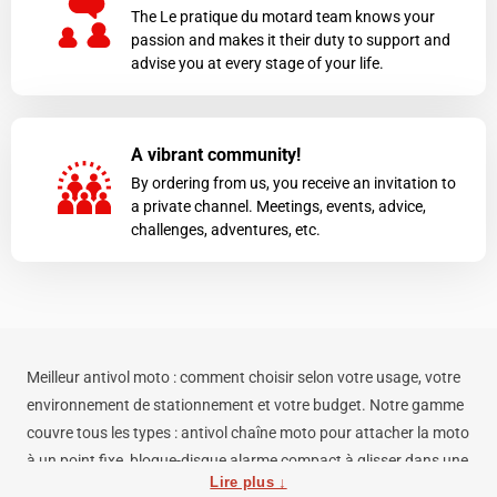
The Le pratique du motard team knows your
passion and makes it their duty to support and
advise you at every stage of your life.
A vibrant community!
By ordering from us, you receive an invitation to
a private channel. Meetings, events, advice,
challenges, adventures, etc.
Meilleur antivol moto : comment choisir selon votre usage, votre
environnement de stationnement et votre budget. Notre gamme
couvre tous les types : antivol chaîne moto pour attacher la moto
à un point fixe, bloque-disque alarme compact à glisser dans une
Lire plus ↓
poche, antivol U, antivol pliant et alarmes GPS avec localisation