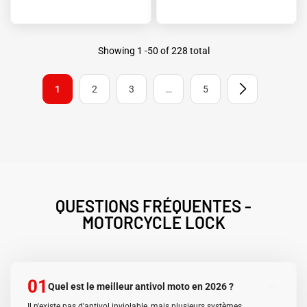
Showing
1
-
50
of 228 total
1
2
3
…
5
QUESTIONS FRÉQUENTES -
MOTORCYCLE LOCK
01
Quel est le meilleur antivol moto en 2026 ?
Il n'existe pas d'antivol inviolable, mais plusieurs systèmes