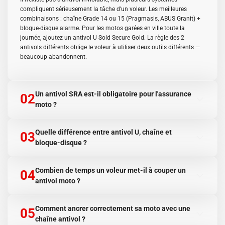
compliquent sérieusement la tâche d'un voleur. Les meilleures
combinaisons : chaîne Grade 14 ou 15 (Pragmasis, ABUS Granit) +
bloque-disque alarme. Pour les motos garées en ville toute la
journée, ajoutez un antivol U Sold Secure Gold. La règle des 2
antivols différents oblige le voleur à utiliser deux outils différents —
beaucoup abandonnent.
Un antivol SRA est-il obligatoire pour l'assurance
02
moto ?
Pas obligatoire légalement, mais de nombreux contrats d'assurance
vol et all-risk exigent un antivol agréé SRA pour indemniser un vol.
Quelle différence entre antivol U, chaîne et
03
Vérifiez votre contrat : certains assureurs imposent 1 antivol SRA,
bloque-disque ?
d'autres 2. Sans antivol SRA, vous risquez une réduction ou un refus
d'indemnisation. La liste des produits agréés SRA est disponible sur
Antivol U : très résistant à la coupe et au levier, idéal pour ancrer la
le site officiel SRA.
moto à un point fixe (poteau). Chaîne : flexible, permet d'encercler la
Combien de temps un voleur met-il à couper un
04
moto, la roue ET un point fixe simultanément — la plus polyvalente.
antivol moto ?
Bloque-disque : compact, portable, dissuade le déplacement
immédiat — mais ne fixe pas la moto à un point d'ancrage.
Un voleur expérimenté avec une meuleuse à disque peut couper la
Combinaison optimale : chaîne grade 14+ pour l'ancrage + bloque-
plupart des chaînes en 10 à 60 secondes selon la qualité. Les
Comment ancrer correctement sa moto avec une
05
disque alarme en complément.
chaînes Grade 14 à 15 (hardox, manganèse) résistent jusqu'à 3 à 5
chaîne antivol ?
minutes sous attaque meuleuse — suffisant pour attirer l'attention.