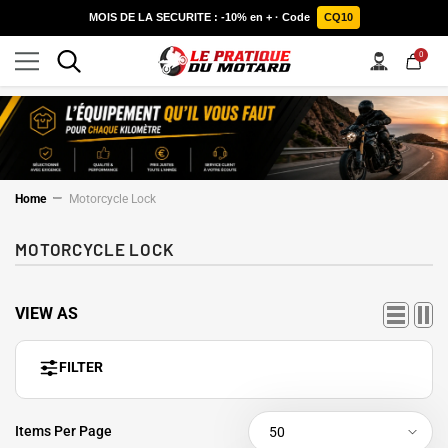
SKIP TO CONTENT
MOIS DE LA SECURITE : -10% en + · Code
CQ10
0
0
items
Home
Motorcycle Lock
MOTORCYCLE LOCK
VIEW AS
FILTER
Items Per Page
50