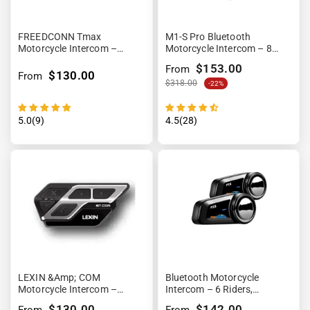
FREEDCONN Tmax
M1-S Pro Bluetooth
Motorcycle Intercom –
Motorcycle Intercom – 8
Bluetooth HD, Waterproof
Riders, Long Range,
$153.00
From
&amp; 8 Riders
Waterproof
$130.00
From
$318.00
-22%
5.0(9)
4.5(28)
LEXIN &amp; COM
Bluetooth Motorcycle
Motorcycle Intercom –
Intercom – 6 Riders,
Bluetooth HD, Noise
Waterproof &amp; HD Sound
$130.00
$142.00