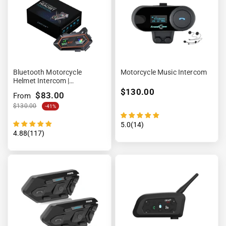
Bluetooth Motorcycle
Motorcycle Music Intercom
Helmet Intercom |
EARCOM™
$130.00
$83.00
From
$130.00
-41%
5.0(14)
4.88(117)