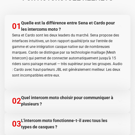
Quelle est la différence entre Sena et Cardo pour
01
les intercoms moto ?
Sena et Cardo sont les deux leaders du marché. Sena propose des
interfaces intuitives, un bon rapport qualité/prix sur l'entrée de
gamme et une intégration casque native sur de nombreuses
marques. Cardo se distingue par sa technologie maillage (Mesh
Intercom) qui permet de connecter automatiquement jusqu'à 15
riders sans pairage manuel — très supérieur pour les groupes. Audio
: Cardo avec haut-parleurs JBL est généralement meilleur. Les deux
sont incompatibles entre eux.
Quel intercom moto choisir pour communiquer à
02
plusieurs ?
Pour les groupes : choisissez tous la même marque pour garantir la
compatibilité. Cardo PackTalk Bold ou Edge : maillage automatique,
L'intercom moto fonctionne-t-il avec tous les
03
jusqu'à 15 riders, reconnexion auto après perte de signal. Sena 50S :
types de casques ?
maillage jusqu'à 24 riders, intégration Harman Kardon. Pour un duo
uniquement, les modèles milieu de gamme (Sena 30K, Cardo
Les intercoms universels s'adaptent sur presque tous les casques