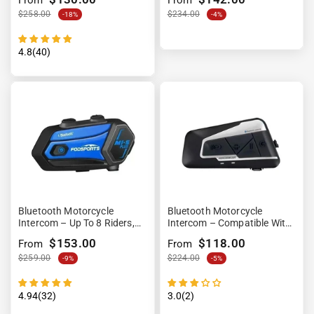
“
From
From
Cancelling &amp;
Waterproof
$258.00
$234.00
-18%
-4%
4.8(40)
Bluetooth Motorcycle
Bluetooth Motorcycle
Intercom – Up To 8 Riders,
Intercom – Compatible With
Waterproof &amp; Noise
All Helmets &amp;
$153.00
$118.00
From
From
Cancelling
Waterproof
$259.00
$224.00
-9%
-5%
4.94(32)
3.0(2)